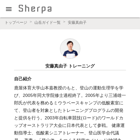

プロの登山ガイドによる登山学習QAサイト【Sherpajp（シェ
トップページ
山岳ガイド一覧
安藤真由子
ルパジェイピー）】
安藤真由子 トレーニング
自己紹介
鹿屋体育大学山本嘉教授のもと、登山の運動生理学を学
び、2005年同大学院修士過程終了。2005年より三浦雄一
郎氏が代表を務めるミウラベースキャンプの低酸素室に
て、登山者を対象としたトレーニングプログラムの開発
と提供を行う。2003年自転車競技(ロード)のワールドカ
ップオーストラリア大会に日本代表として参戦。 健康運
動指導士、低酸素シニアトレーナー、登山医学会代議