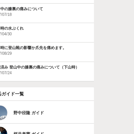
山中の膝裏の痛みについて
7/07/18
山時の水ぶくれ
7/04/30
山時に登山靴の影響か爪先を痛めます。
7/08/29
決済み 登山中の膝裏の痛みについて（下山時）
7/07/24
岳ガイド一覧
野中径隆 ガイド
桜井孝憲 ガイド