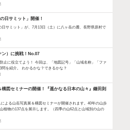
部
山の日サミット」開催！
の日サミット」が、7月13日（土）に八ヶ岳の麓、長野県原村で
部
ン）に挑戦！No.07
防止に役立てよう！ 今回は、「地図記号」「山域名称」「ファ
3問を紹介。 わかるかな？できるかな？
部
＆構図セミナーの開催！『遥かなる日本の山々』鎌田則
んによる山岳写真展＆構図セミナーが開催されます。40年の山歩
山植物の137点を展示します。（四季の山62点と山域別の山の
部