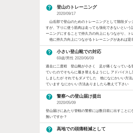
help
登山のトレーニング
2020/09/17
山岳部で登山のためのトレーニングとして階段ダッシ
すが、下りに使う筋肉は走っても強化できないという
ーニングにすることで持久力の向上にもつながり、ト
他に持久力向上につながるトレーニングがあれば是
help
小さい登山靴での対応
69歳/男性 2020/06/09
過去に二度程 登山靴が小さく 足が痛くなっている登
ていたのでそちらに履き替えるようにし アドバイスし
しましたが それでもダメでした 他になにかいい方法
ています なにかいい方法ありましたら教えて下さい
help
警察への登山届け提出
2020/05/09
登山届けにあたり管轄の警察には数日前に出すことに
無いですか？
help
高地での頭痛軽減として