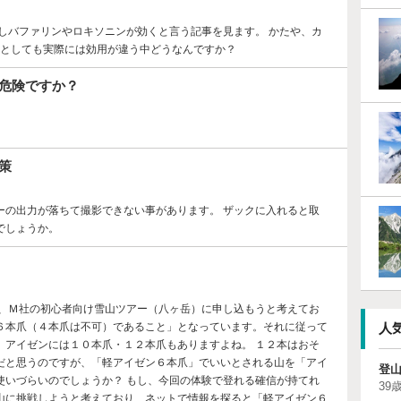
しバファリンやロキソニンが効くと言う記事を見ます。 かたや、カ
めとしても実際には効用が違う中どうなんですか？
危険ですか？
策
ーの出力が落ちて撮影できない事があります。 ザックに入れると取
でしょうか。
月、Ｍ社の初心者向け雪山ツアー（八ヶ岳）に申し込もうと考えてお
人
６本爪（４本爪は不可）であること」となっています。それに従って
、アイゼンには１０本爪・１２本爪もありますよね。 １２本はおそ
だと思うのですが、「軽アイゼン６本爪」でいいとされる山を「アイ
登
使いづらいのでしょうか？ もし、今回の体験で登れる確信が持てれ
39歳
山に挑戦しようと考えており、ネットで情報を探ると「軽アイゼン６