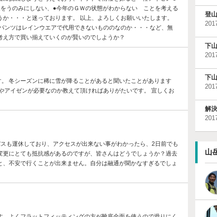
報をうのみにしない、●今年のＧＷの状態がわからない ことを考える
登
うか・・・と迷っております。 以上、よろしくお願いいたします。
201
ーパンツはレインウエアで代用できないもののなのか・・・など、無
考え方で買い揃えていくのが賢いのでしようか？
下
201
下
す。 冬シーズンに稀に雪が降ることがあると聞いたことがあります
201
やアイゼンが必要なのか教えて頂ければありがたいです。 宜しくお
解
201
バスも運休しており、アクセスが出来ない事がわかったら、2日前でも
山
変更にとても抵抗感があるのですが、皆さんはどうでしょうか？過去
と、不安で行くことが出来ません。自分は融通が聞かなすぎるでしょ
す。よくフラットフィッティングの方が靴底全面を使うので滑りにく