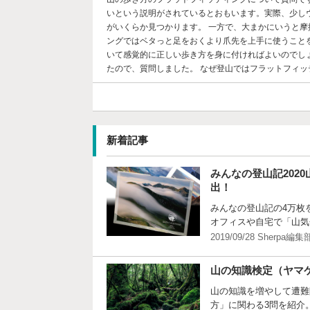
いという説明がされているとおもいます。実際、少し
がいくらか見つかります。 一方で、大まかにいうと
ングではベタっと足をおくより爪先を上手に使うこと
いて感覚的に正しい歩き方を身に付ければよいのでし
たので、質問しました。 なぜ登山ではフラットフィ
新着記事
みんなの登山記202
出！
みんなの登山記の4万枚
オフィスや自宅で「山気
2019/09/28 Sherpa編集
山の知識検定（ヤマケ
山の知識を増やして遭難
方」に関わる3問を紹介