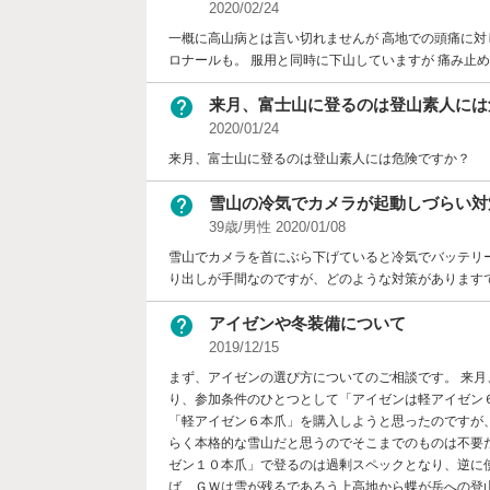
2020/02/24
一概に高山病とは言い切れませんが 高地での頭痛に対
ロナールも。 服用と同時に下山していますが 痛み止
help
来月、富士山に登るのは登山素人には
2020/01/24
来月、富士山に登るのは登山素人には危険ですか？
help
雪山の冷気でカメラが起動しづらい対
39歳/男性 2020/01/08
雪山でカメラを首にぶら下げていると冷気でバッテリ
り出しが手間なのですが、どのような対策があります
help
アイゼンや冬装備について
2019/12/15
まず、アイゼンの選び方についてのご相談です。 来
り、参加条件のひとつとして「アイゼンは軽アイゼン
「軽アイゼン６本爪」を購入しようと思ったのですが
らく本格的な雪山だと思うのでそこまでのものは不要
ゼン１０本爪」で登るのは過剰スペックとなり、逆に
ば、ＧＷは雪が残るであろう上高地から蝶が岳への登