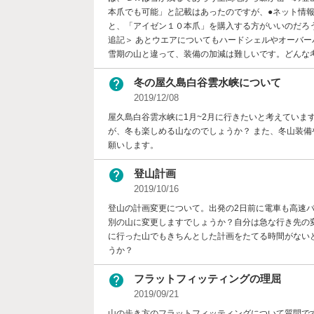
本爪でも可能」と記載はあったのですが、●ネット情
と、「アイゼン１０本爪」を購入する方がいいのだろ
追記＞ あとウエアについてもハードシェルやオーバ
雪期の山と違って、装備の加減は難しいです。どんな
help
冬の屋久島白谷雲水峡について
2019/12/08
屋久島白谷雲水峡に1月~2月に行きたいと考えていま
が、冬も楽しめる山なのでしょうか？ また、冬山装備
願いします。
help
登山計画
2019/10/16
登山の計画変更について。出発の2日前に電車も高速
別の山に変更しますでしょうか？自分は急な行き先の
に行った山でもきちんとした計画をたてる時間がない
うか？
help
フラットフィッティングの理屈
2019/09/21
山の歩き方のフラットフィッティングについて質問で