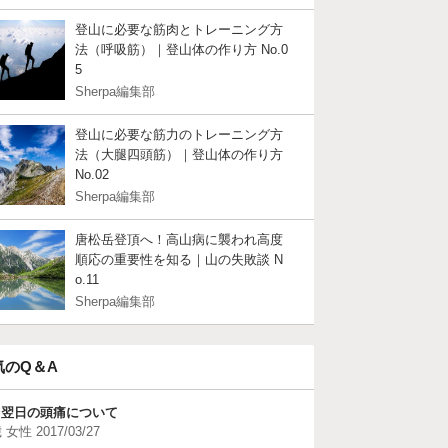
登山に必要な筋肉とトレーニング方
法（呼吸筋）｜登山体の作り方 No.0
5
Sherpa編集部
登山に必要な筋力のトレーニング方
法（大腿四頭筋）｜登山体の作り方
No.02
Sherpa編集部
唐松岳登頂へ！高山病に襲われ高度
順応の重要性を知る｜山の失敗談 N
o.11
Sherpa編集部
気のQ＆A
山翌日の頭痛について
 女性 2017/03/27