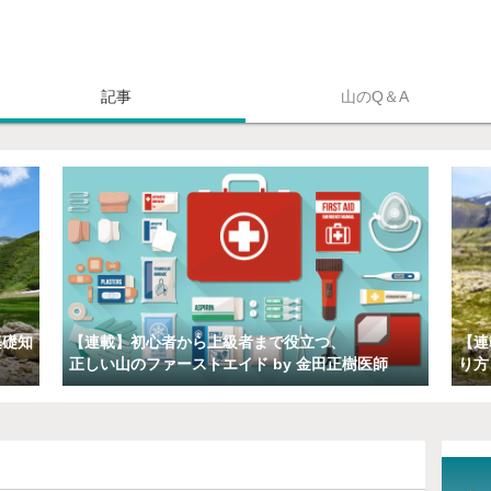
記事
山のQ＆A
山学習QAサイト【Sherpajp（
基礎知
【連載】初心者から上級者まで役立つ、
【連
正しい山のファーストエイド by 金田正樹医師
り方