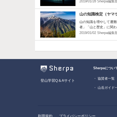
2019/01/28 Sherpa編集
山の知識検定（ヤマケ
山の知識を増やして遭難
者」「山と歴史」に関わ
2019/01/02 Sherpa編集
Sherpaについ
・ 協賛者一覧
登山学習Q＆Aサイト
・ 山岳ガイド
利用規約
プライバシーポリシー