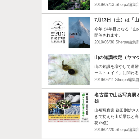
2019/07/13 Sherpa編集
7月13日（土）は「
今年で4年目となる「山
開催されます。
2019/06/30 Sherpa編集
山の知識検定（ヤマケ
山の知識を増やして遭難
ーストエイド」に関わる
2019/06/11 Sherpa編集
名古屋で山岳写真展
雄
山岳写真家 鎌田則雄さ
きで捉えた山岳景観と高
花75点）
2019/04/20 Sherpa編集