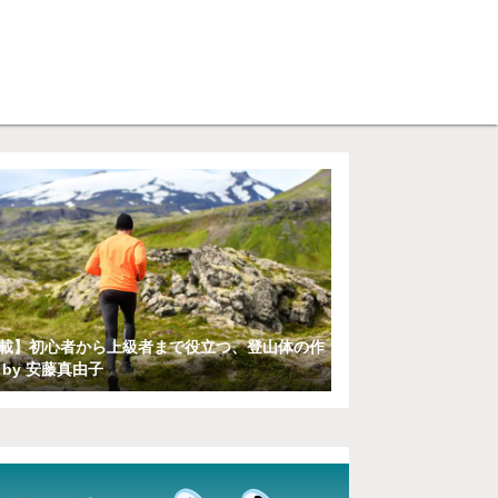
シェルパジェイピー）】
載】初心者から上級者まで役立つ、登山体の作
 by 安藤真由子