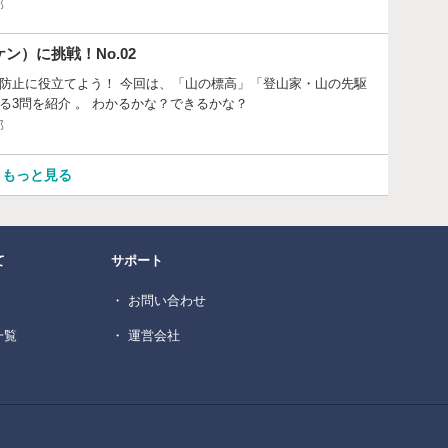
部
ン）に挑戦！No.02
防止に役立てよう！ 今回は、「山の標高」「登山家・山の先駆
る3問を紹介 。 わかるかな？できるかな？
部
もっと見る
て
サポート
・ お問い合わせ
一覧
・ 運営会社