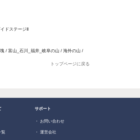
ガイドステージⅡ
塊 / 富山_石川_福井_岐阜の山 / 海外の山 /
トップページに戻る
て
サポート
・ お問い合わせ
一覧
・ 運営会社