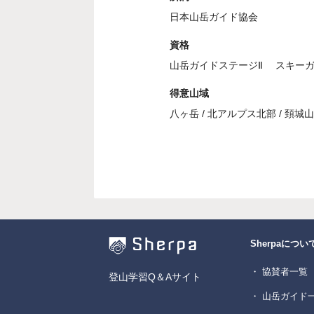
日本山岳ガイド協会
資格
山岳ガイドステージⅡ スキー
得意山域
八ヶ岳 / 北アルプス北部 / 頚城山
Sherpaについ
・ 協賛者一覧
登山学習Q＆Aサイト
・ 山岳ガイド