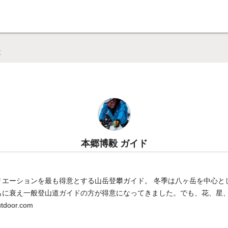
pajp（シェルパジェイピー）】
毅
本郷博毅 ガイド
リエーションを最も得意とする山岳登攀ガイド。 冬季は八ヶ岳を中心と
もに衰え一般登山道ガイドの方が得意になってきました。でも、花、星
tdoor.com