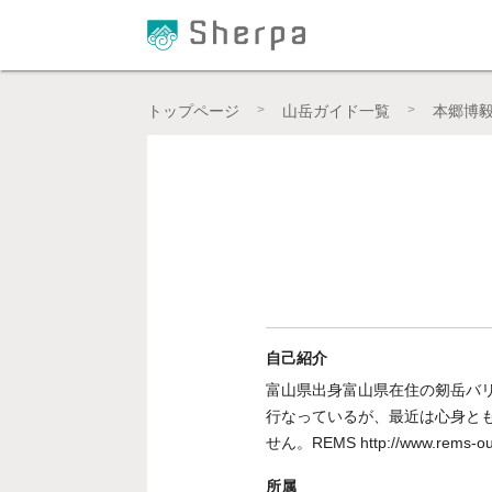
プロの登山ガイドによる登山学習QAサイト【Sher
トップページ
山岳ガイド一覧
本郷博
自己紹介
富山県出身富山県在住の剱岳バ
行なっているが、最近は心身と
せん。REMS http://www.rems-ou
所属