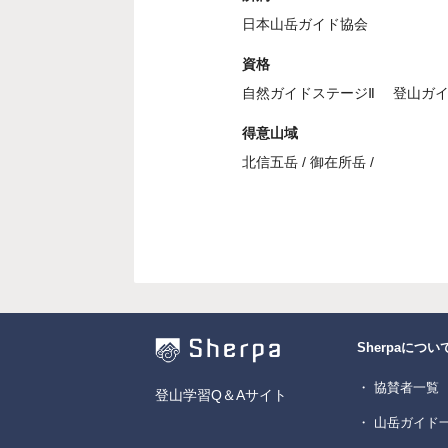
日本山岳ガイド協会
資格
自然ガイドステージⅡ 登山ガ
得意山域
北信五岳 / 御在所岳 /
Sherpaについ
・ 協賛者一覧
登山学習Q＆Aサイト
・ 山岳ガイド