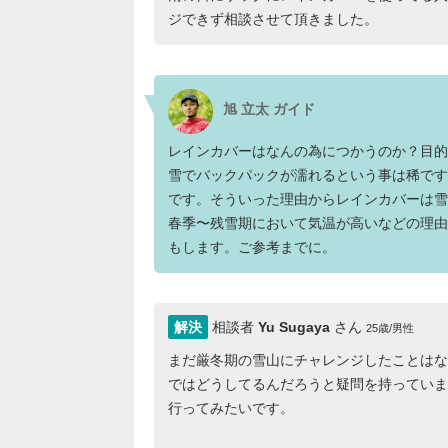
ジできず相談させて頂きました。
旭 立太 ガイド
レインカバーはなんの為につかうのか？目的
雪でバックパックが濡れるという事は稀です
です。そういった理由からレインカバーは雪
春季〜残雪期において気温が高いなどの理由
もします。ご参考までに。
解決
相談者
Yu Sugaya
さん
25歳/男性
まだ厳冬期の雪山にチャレンジしたことはな
ではどうしてるんだろうと疑問を持っていま
行ってみたいです。