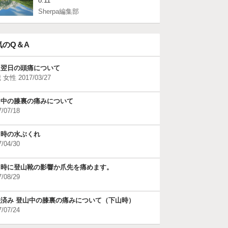
o.11
Sherpa編集部
気のQ＆A
山翌日の頭痛について
 女性 2017/03/27
山中の膝裏の痛みについて
7/07/18
山時の水ぶくれ
7/04/30
山時に登山靴の影響か爪先を痛めます。
7/08/29
決済み 登山中の膝裏の痛みについて（下山時）
7/07/24