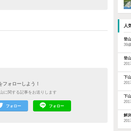
人
登
39歳
登
201
下
201
paをフォローしよう！
登山に関する記事をお送りします
下
201
フォロー
フォロー
解
201