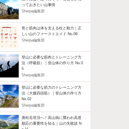
っておきたい山事情
Sherpa編集部
骨と筋肉は体を支える柱と動力｜正
しい山のファーストエイド No.08
Sherpa編集部
登山に必要な筋肉とトレーニング方
法（呼吸筋）｜登山体の作り方 No.0
5
Sherpa編集部
登山に必要な筋力のトレーニング方
法（大腿四頭筋）｜登山体の作り方
No.02
Sherpa編集部
唐松岳登頂へ！高山病に襲われ高度
順応の重要性を知る｜山の失敗談 N