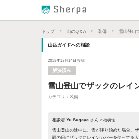
プロの登山ガイドによる登山学習QAサイト【Sher
トップ
山のQ＆A
装備
雪山登山
山岳ガイドへの相談
2018年12月14日 投稿
解決済み
雪山登山でザックのレイ
カテゴリ：装備
相談者
Yu Sugaya
さん
25歳/男性
雪山登山の途中に、雪が降り始めた場合、ザ
雨の日にザックにレインカバーを使ってる人