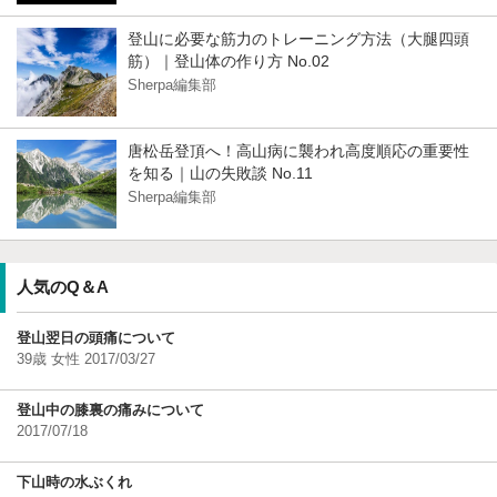
登山に必要な筋力のトレーニング方法（大腿四頭
筋）｜登山体の作り方 No.02
Sherpa編集部
唐松岳登頂へ！高山病に襲われ高度順応の重要性
を知る｜山の失敗談 No.11
Sherpa編集部
人気のQ＆A
登山翌日の頭痛について
39歳 女性 2017/03/27
登山中の膝裏の痛みについて
2017/07/18
下山時の水ぶくれ