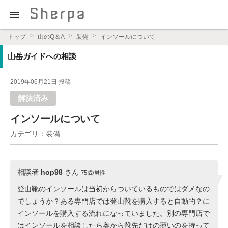

プロの登山ガイドによる登山学習QAサイト【Sherpajp（シェ
トップ
山のQ＆A
装備
インソールについて
ルパジェイピー）】
山岳ガイドへの相談
2019年06月21日 投稿
解決済み
インソールについて
カテゴリ：装備
相談者
hop98
さん
75歳/男性
登山靴のインソールは当初からついているものではダメなの
でしょうか？ある専門店では登山靴を購入すると自動的？に
インソールを購入する流れになっていました。別の専門店で
はインソールを相談したら奥から靴先だけの薄いのを持って