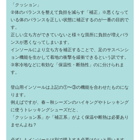
「クッション」
②体のバランスを整えて負担を減らす「補正」※悪くなって
いる体のバランスを正しい状態に補正するのが一番の目的で
す。
正しい立ち方ができていないと様々な箇所に負担が増えバラ
ンスが悪くなってしまいます。
インソールにより立ち方を補正することで、足のサスペンシ
ョン機能を生かして着地の衝撃を緩衝できるという訳です。
③寒冷地などに有効な「保温性・断熱性」のに分けられま
す。
登山用インソールは上記の①〜③の機能を合わせたものにな
ります。
例えばですが、春～秋シーズンのハイキングやトレッキング
に使うトレッキングシューズだと、
「クッション系」か「補正系」がよく保温や断熱は必要あり
ませんよね？
必ずしもインソールは別で購入する必要はないと思います