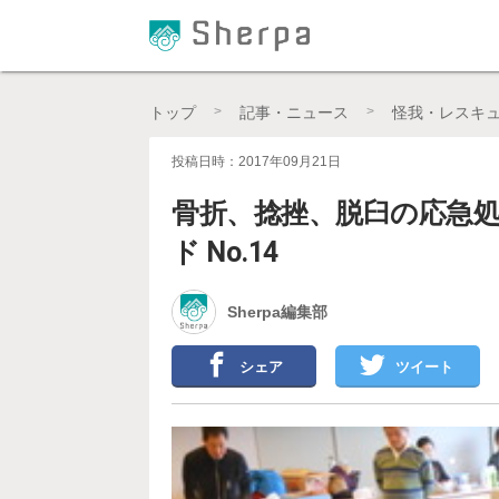
プロの登山ガイドによる登山学習QAサイト【Sher
トップ
記事・ニュース
怪我・レスキ
投稿日時：2017年09月21日
骨折、捻挫、脱臼の応急
ド No.14
Sherpa編集部
シェア
ツイート