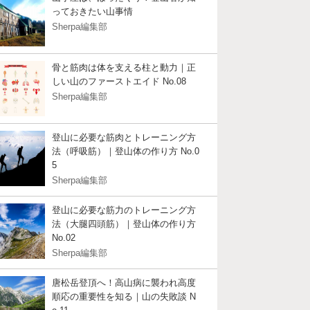
っておきたい山事情
Sherpa編集部
骨と筋肉は体を支える柱と動力｜正
しい山のファーストエイド No.08
Sherpa編集部
登山に必要な筋肉とトレーニング方
法（呼吸筋）｜登山体の作り方 No.0
5
Sherpa編集部
登山に必要な筋力のトレーニング方
法（大腿四頭筋）｜登山体の作り方
No.02
Sherpa編集部
唐松岳登頂へ！高山病に襲われ高度
順応の重要性を知る｜山の失敗談 N