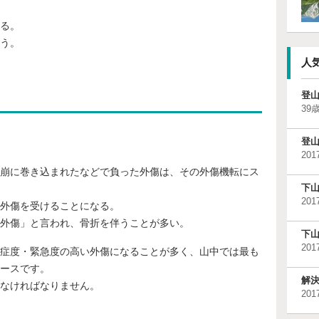
る。
う。
人
登
39歳
登
201
崩に巻き込まれたなどで負った外傷は、その外傷機転にス
下
201
外傷を受けることになる。
外傷」と言われ、骨折を伴うことが多い。
下
201
症度・緊急度の高い外傷になることが多く、山中では最も
ースです。
解
なければなりません。
201