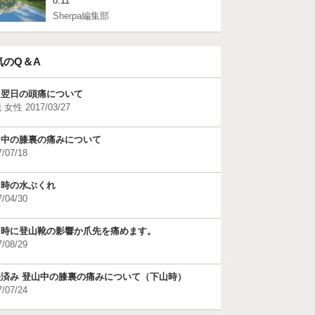
o.11
Sherpa編集部
気のQ＆A
山翌日の頭痛について
 女性 2017/03/27
山中の膝裏の痛みについて
7/07/18
山時の水ぶくれ
7/04/30
山時に登山靴の影響か爪先を痛めます。
7/08/29
決済み 登山中の膝裏の痛みについて（下山時）
7/07/24