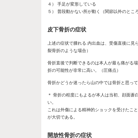
４） 手足が変形している
５） 普段動かない所が動く（関節以外のとこ
皮下骨折の症状
上述の症状で腫れる.内出血は、受傷直後に見
裂骨折のような場合）
骨折直後で判断できるのは本人が最も痛がる場
折の可能性が非常に高い。（圧痛点）
骨折かどうか迷ったら山の中では骨折と思って
＊ 骨折の程度にもよるが本人は当初、顔面蒼
い。
これは外傷による精神的ショックを受けたこと
が大切である。
開放性骨折の症状