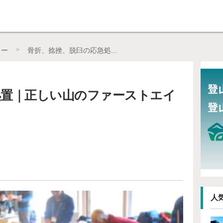
pajp（シェルパジェイピー）】
ュー
骨折、捻挫、脱臼の応急処...
処置｜正しい山のファーストエイ
人