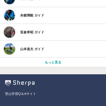
本郷博毅 ガイド
笹倉孝昭 ガイド
山本道夫 ガイド
もっと見る
登山学習Q＆Aサイト