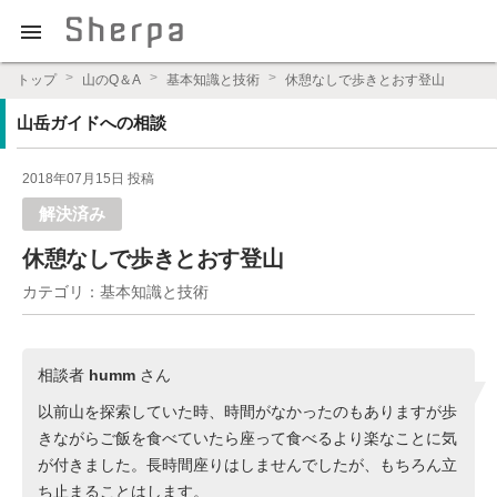

プロの登山ガイドによる登山学習QAサイト【Sherpajp（シェ
トップ
山のQ＆A
基本知識と技術
休憩なしで歩きとおす登山
ルパジェイピー）】
山岳ガイドへの相談
2018年07月15日 投稿
解決済み
休憩なしで歩きとおす登山
カテゴリ：基本知識と技術
相談者
humm
さん
以前山を探索していた時、時間がなかったのもありますが歩
きながらご飯を食べていたら座って食べるより楽なことに気
が付きました。長時間座りはしませんでしたが、もちろん立
ち止まることはします。