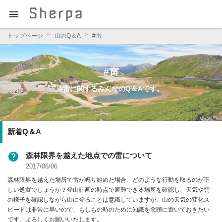

プロの登山ガイドによる登山学習QAサイト【Sherpajp（シェ
トップページ
山のQ＆A
#雷
ルパジェイピー）】
#雷
#雷に関するみんなのQ＆Aです。
新着Q＆A
help
森林限界を越えた地点での雷について
2017/06/06
森林限界を越えた場所で雷が鳴り始めた場合、どのような行動を取るのが正
しい処置でしょうか？登山計画の時点で避難できる場所を確認し、天気や雲
の様子を確認しながら山に登ることは意識していますが、山の天気の変化ス
ピードは非常に早いので、もしもの時のために知識を念頭に置いておきたい
です。よろしくお願いいたします。