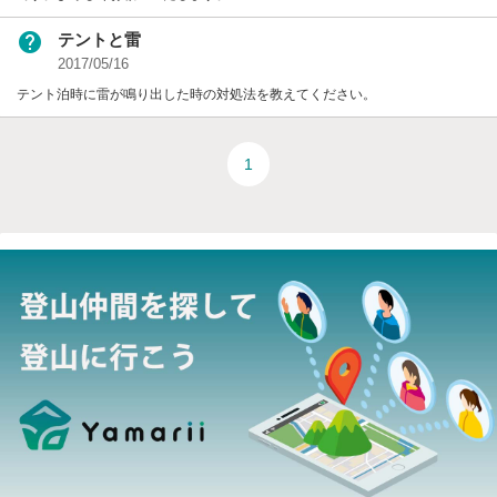
help
テントと雷
2017/05/16
テント泊時に雷が鳴り出した時の対処法を教えてください。
1