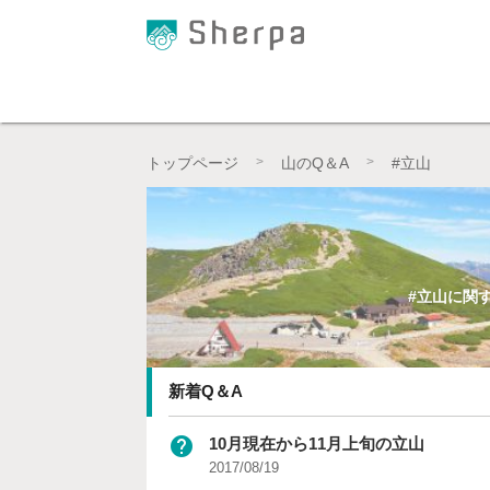
プロの登山ガイドによる登山学習QAサイト【Sher
トップページ
山のQ＆A
#立山
#立山に関
新着Q＆A
help
10月現在から11月上旬の立山
2017/08/19