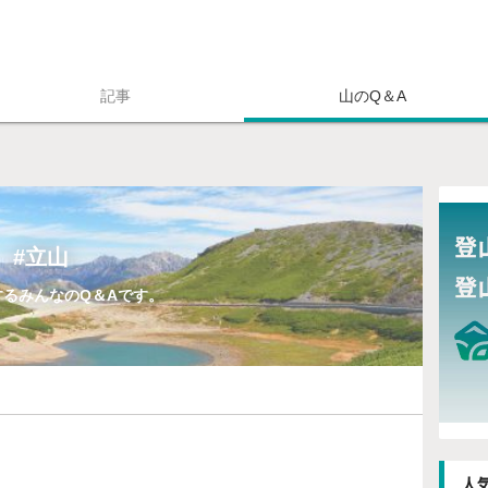
pajp（シェルパジェイピー）】
記事
山のQ＆A
#立山
するみんなのQ＆Aです。
人