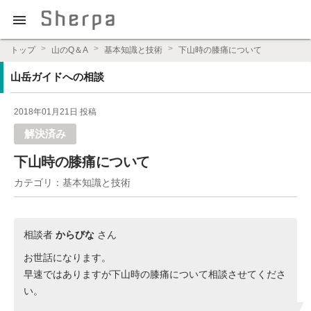

プロの登山ガイドによる登山学習QAサイト【Sherpajp（シェ
トップ
山のQ＆A
基本知識と技術
下山時の膝痛について
ルパジェイピー）】
山岳ガイドへの相談
2018年01月21日 投稿
解決済み
下山時の膝痛について
カテゴリ：基本知識と技術
相談者
からびな
さん
お世話になります。
早速ではありますが下山時の膝痛について相談させてくださ
い。