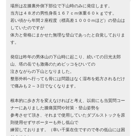
場所は左膝裏外側下部位で下山時のみに発症します。
当方は４８才の男性身長１６７ｃｍ体重６０ｋｇです。
若い頃から年間２座程度（標高差１０００ｍほど）の登山は
していたのですが
体力と骨格にまかせた無理な登山であったと自覚しておりま
す。
発症は昨年の男体山の下山時に起こり、続いての日光太郎
山、塔の岳でも激痛のためビッコをひいての
泣きながらの下山となりました。
整形外科へ行っても骨には問題はなく湿布を処方されるだけ
で痛みも２～３日でなくなります。
根本的に歩き方を変えなければと考え、以前にも当質問コー
ナーにありました膝痛質問や対策・登山姿勢を
参考させて頂き、それまで使用していたダブルストックを原
則使用せずサポーターも外し低山で
練習しております。（幸い千葉在住ですので冬の低山には困