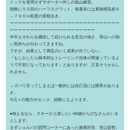
トックを使用せずサポーター外しの低山練習。
朝晩に５０回のハーフスクワット、毎週末には累積標高差６
～７００ｍ程度の尾根歩き。
ーーーーーーーーーーーーーーーーーーーーーーーーーーー
ーーーーーーーーーーーーーーーーーーーーー
半年もそれらを継続して続けられる意志の強さ、登山への熱
い気持ちが伝わってきますね。
ですが、結果として満足のいく成果が出ていない。
『もしかしたら根本的なトレーニング自体が間違っているよ
うで不安になっております』とありますが、正直そうかもし
れません。
→ズバリ言ってしまえば一般的には自己流には限界がありま
す。
※元々の能力やセンス、経験にもよります。
●例えるなら、スキーが上達したい48歳からびなさんがいる
とします。
まずシェルパの質問コーナーにあった膝痛対策、登山姿勢。