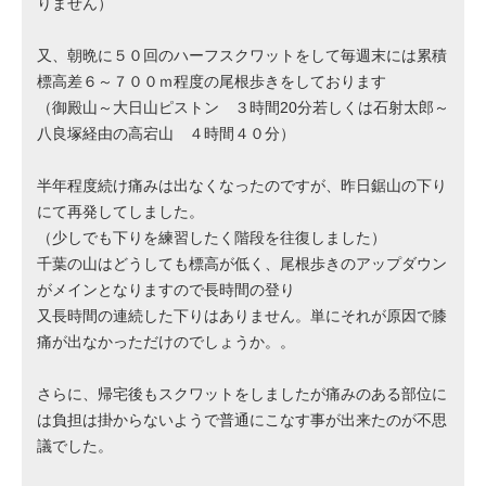
りません）
又、朝晩に５０回のハーフスクワットをして毎週末には累積
標高差６～７００ｍ程度の尾根歩きをしております
（御殿山～大日山ピストン ３時間20分若しくは石射太郎～
八良塚経由の高宕山 ４時間４０分）
半年程度続け痛みは出なくなったのですが、昨日鋸山の下り
にて再発してしました。
（少しでも下りを練習したく階段を往復しました）
千葉の山はどうしても標高が低く、尾根歩きのアップダウン
がメインとなりますので長時間の登り
又長時間の連続した下りはありません。単にそれが原因で膝
痛が出なかっただけのでしょうか。。
さらに、帰宅後もスクワットをしましたが痛みのある部位に
は負担は掛からないようで普通にこなす事が出来たのが不思
議でした。