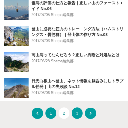
傷病の評価の仕方と報告｜正しい山のファーストエ
イド No.06
2017/07/05 Sherpa編集部
登山に必要な筋力のトレーニング方法（ハムストリ
ングス・臀筋群）｜登山体の作り方 No.03
2017/07/03 Sherpa編集部
高山病ってなんだろう？正しい判断と対処法とは
2017/06/28 Sherpa編集部
日光白根山へ登山。ネット情報を鵜呑みにしトラブ
ル勃発｜山の失敗談 No.12
2017/06/06 Sherpa編集部
navigate_before
navigate_next
1
2
3