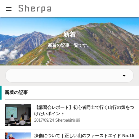

プロの登山ガイドによる登山学習QAサイト【Sherpajp（シェ
ルパジェイピー）】
新着
新着の記事一覧です。
新着の記事
【講習会レポート】初心者同士で行く山行の気をつ
けたいポイント
2017/09/24 Sherpa編集部
凍傷について｜正しい山のファーストエイド No.15